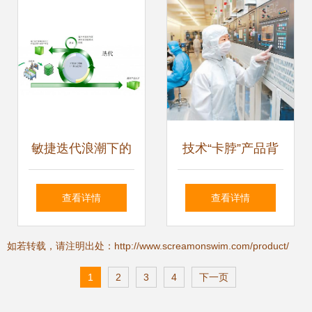
敏捷迭代浪潮下的
技术“卡脖”产品背
技术开发 挑战、适
锅？国产手机打响
查看详情
查看详情
应与未来之路
核心技术攻坚战
如若转载，请注明出处：http://www.screamonswim.com/product/
1
2
3
4
下一页