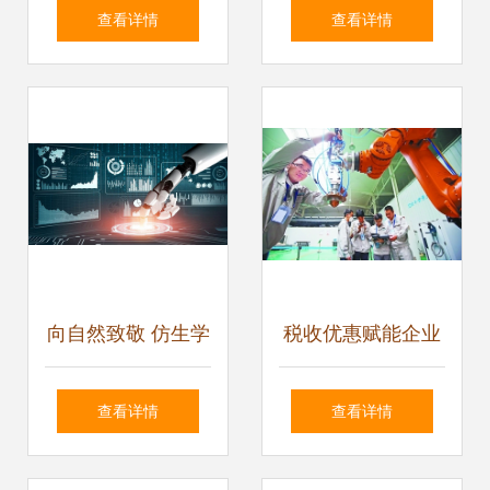
新篇章 首批国产嘉
池一哥的锂电进阶
查看详情
查看详情
宝明星产品正式投
之路
产，技术革新点亮
中国市场
向自然致敬 仿生学
税收优惠赋能企业
如何驱动技术开发
创业创新 政策推动
查看详情
查看详情
的未来
与技术革新并进