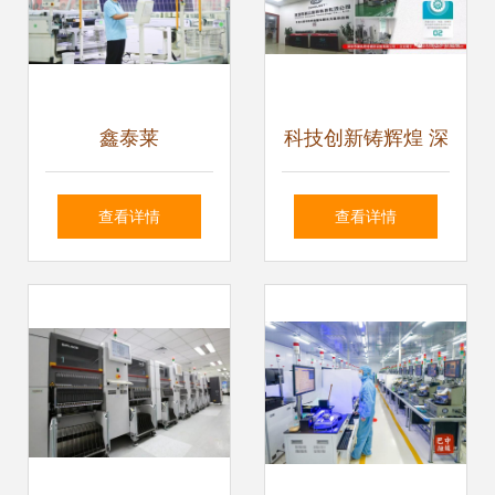
鑫泰莱
科技创新铸辉煌 深
追“光”逐“日” 发力
圳市康凯思特通讯
查看详情
查看详情
新赛道技术开发
设备荣获国家级高
新技术企业认定