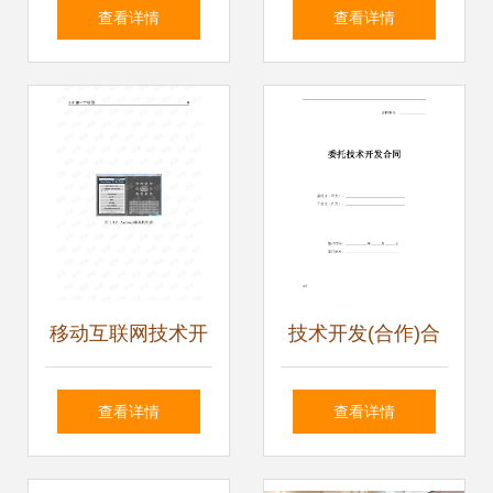
径与创新实践
供水设备中的应用
查看详情
查看详情
与开发
移动互联网技术开
技术开发(合作)合
发内幕 个人电子书
同范本.doc
查看详情
查看详情
的幕后故事