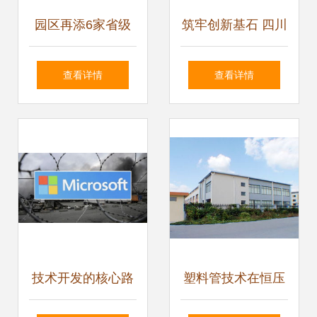
园区再添6家省级
筑牢创新基石 四川
智能工厂 技术开发
巴中经济开发区技
查看详情
查看详情
引领产业升级浪潮
术开发现状与路径
探索
技术开发的核心路
塑料管技术在恒压